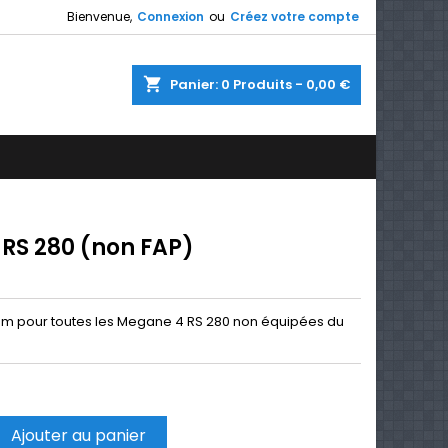
Bienvenue,
Connexion
ou
Créez votre compte
shopping_cart
Panier:
0
Produits - 0,00 €
RS 280 (non FAP)
m pour toutes les Megane 4 RS 280 non équipées du
Ajouter au panier