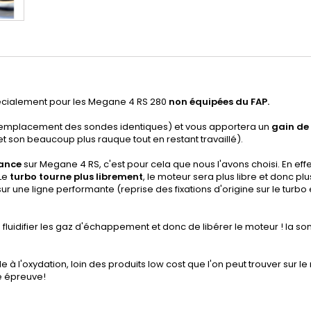
cialement pour les Megane 4 RS 280
non équipées du FAP.
emplacement des sondes identiques) et vous apportera un
gain de
t son beaucoup plus rauque tout en restant travaillé).
mance
sur Megane 4 RS, c'est pour cela que nous l'avons choisi. En eff
Le
turbo tourne plus librement
, le moteur sera plus libre et donc plu
ur une ligne performante (reprise des fixations d'origine sur le turb
 fluidifier les gaz d'échappement et donc de libérer le moteur ! la 
e à l'oxydation, loin des produits low cost que l'on peut trouver sur l
te épreuve!