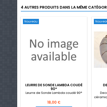
4 AUTRES PRODUITS DANS LA MÊME CATÉGORI
Nouveau
Nouvea
LEURRE DE SONDE LAMBDA COUDÉ
DE
90°
Leurre de Sonde Lambda coudé 90°
Dec
céramiq
Prix
18,00 €