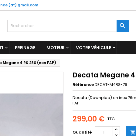
nce (at) gmail.com

NT
FREINAGE
MOTEUR
VOTRE VÉHICULE
 Megane 4 RS 280 (non FAP)
Decata Megane 4 
Référence
DECAT-M4RS-76
Decata (Downpipe) en inox 76m
FAP
299,00 €
TTC
Quantité
