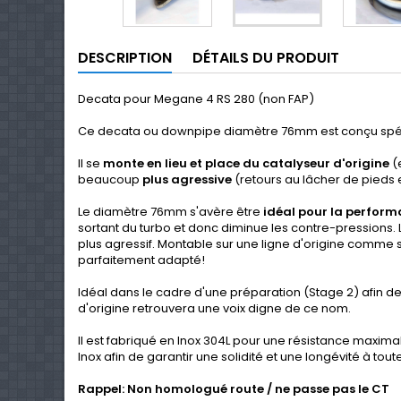
DESCRIPTION
DÉTAILS DU PRODUIT
Decata pour Megane 4 RS 280 (non FAP)
Ce decata ou downpipe diamètre 76mm est conçu spé
Il se
monte en lieu et place du catalyseur d'origine
(
beaucoup
plus agressive
(retours au lâcher de pieds e
Le diamètre 76mm s'avère être
idéal pour la perfor
sortant du turbo et donc diminue les contre-pressions. 
plus agressif. Montable sur une ligne d'origine comme s
parfaitement adapté!
Idéal dans le cadre d'une préparation (Stage 2) afin de
d'origine retrouvera une voix digne de ce nom.
Il est fabriqué en Inox 304L pour une résistance maximal
Inox afin de garantir une solidité et une longévité à tou
Rappel: Non homologué route / ne passe pas le CT