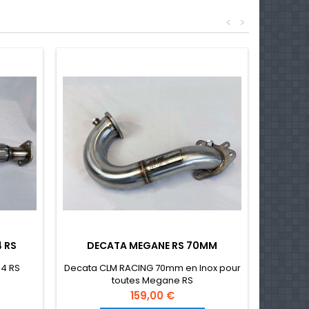
<
>
 RS
DECATA MEGANE RS 70MM
 4 RS
Decata CLM RACING 70mm en Inox pour
toutes Megane RS
225/230/250/265/275
Prix
159,00 €