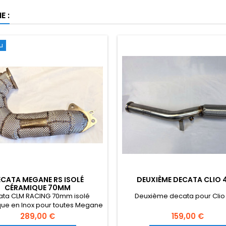
E :
u
CATA MEGANE RS ISOLÉ
DEUXIÈME DECATA CLIO 4
CÉRAMIQUE 70MM
ata CLM RACING 70mm isolé
Deuxième decata pour Clio
ue en Inox pour toutes Megane
RS 225/230/250/265/275
Prix
Prix
289,00 €
159,00 €