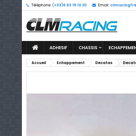
Téléphone:
(+33)6 63 19 10 20
Email:
clmracingfra
ADHESIF
CHASSIS
ECHAPPEME
Accueil
Echappement
Decatas
Decata