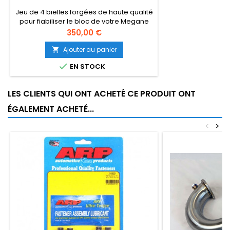
Jeu de 4 bielles forgées de haute qualité
pour fiabiliser le bloc de votre Megane
RS, Clio RS ou tout modèle équipé du F4R,
Prix
350,00 €
F7R et F7P.
Ajouter au panier


EN STOCK
LES CLIENTS QUI ONT ACHETÉ CE PRODUIT ONT
ÉGALEMENT ACHETÉ...
<
>