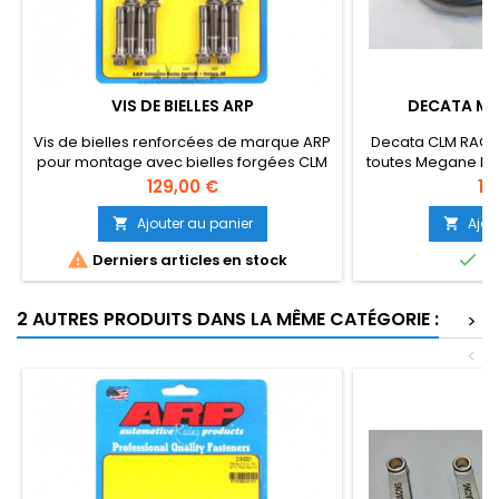
VIS DE BIELLES ARP
DECATA ME
Vis de bielles renforcées de marque ARP
Decata CLM RACI
pour montage avec bielles forgées CLM
toutes Megane RS
Racing.
Prix
Pri
129,00 €
15
Ajouter au panier
Ajou




Derniers articles en stock
EN
2 AUTRES PRODUITS DANS LA MÊME CATÉGORIE :
>
<