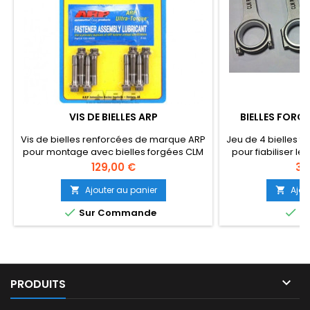
VIS DE BIELLES ARP
BIELLES FORGÉ
Vis de bielles renforcées de marque ARP
Jeu de 4 bielles f
pour montage avec bielles forgées CLM
pour fiabiliser l
Racing.
RS, Clio RS ou tou
Prix
Pri
129,00 €
35
F7R
Ajouter au panier
Ajou




Sur Commande
EN

PRODUITS